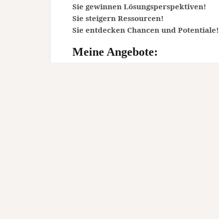
Sie gewinnen Lösungsperspektiven!
Sie steigern Ressourcen!
Sie entdecken Chancen und Potentiale!
Meine Angebote:
Systemische Supervision (DGSv): Te
Coaching
Mediation bei Konflikten (DGSv, ko
Systemische Therapie, Paar- und Fa
Dr. Christian Keck
Promovierter Pädagoge, Psychologe M.Sc.
Supervisor, Coach, Mediator (DGSv), Syst
Paar- und Familientherapeut (DGSF, HPG),
Zertifizierte Mitgliedsc
Deutsche Gesellschaf