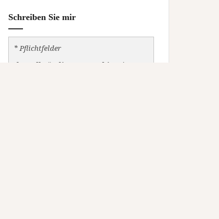
Schreiben Sie mir
* Pflichtfelder
Ihr vollständiger Name bitte
*
Ihre Rufnummer
Ihre Email-Adresse
*
Ihr Anliegen
*