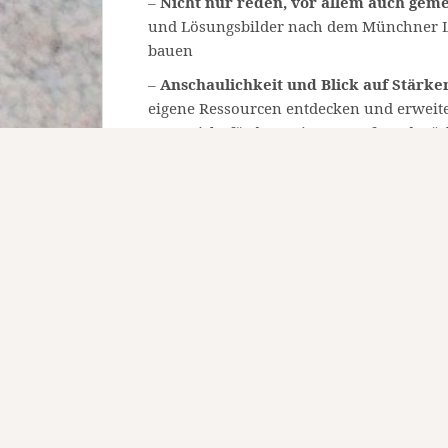
–
Nicht nur reden, vor allem auch gem
und Lösungsbilder nach dem Münchner L
bauen
–
Anschaulichkeit und Blick auf Stärke
eigene Ressourcen entdecken und erweite
Zuversicht fördern, eigene Kraft und St
wagen (über „Lebensfluss-Arbeit“ mit Fig
Familienrekonstruktion etc.).
Kosten: in der Regel 100 Euro pro Stund