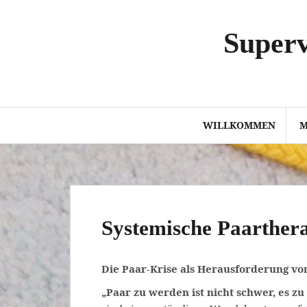
Springe
zum
Superv
Inhalt
WILLKOMMEN
M
Systemische Paarther
Die Paar-Krise als Herausforderung v
„Paar zu werden ist nicht schwer, es z