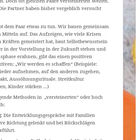
. Doch oft gleichen Paare versteinerten Welten.
Die Partner haben bisher vergeblich versucht
ibt dem Paar etwas zu tun. Wir bauen gemeinsam
 Mitteln auf. Das Aufzeigen, wie viele Krisen
n Kräften gemeistert hat, baut Selbstbewusstsein
r in der Vorstellung in der Zukunft stehen und
sphase erahnen, gibt das einen positiven
en: „Wir werden es schaffen“ (Beispiele:
ieder aufnehmen, auf den anderen zugehen,
kt, Aussöhnungsrituale. Streitkultur
en, Kinder stärken …)
gende Methoden in „versteinerten“ oder hoch
ch:
g
: Die Entwicklungsgespräche mit Familien
ve Richtung gelenkt und bei Rückschlägen
eführt.