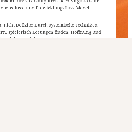
einsam tun
: z.B. Skulpturen nach Virginia Satir
ebensfluss- und Entwicklungsfluss-Modell
n
, nicht Defizite: Durch systemische Techniken
rn, spielerisch Lösungen finden, Hoffnung und
ärke erleben und den Mut bekommen, Neues zu
uren, Stofftieren, Podesten, Genogrammarbeit,
e nach Vereinbarung
Powerd by WordPress
|
Theme:
Amadeus
by Themeisle.