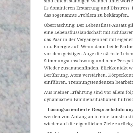
sind einem ständigen Wandel unterworfen
Es dominieren Erstarrung und Disstress. 
das sogenannte Problem zu bekämpfen.
Überraschung: Der Lebensfluss-Ansatz g
eine Lebensflusslandschaft mit sichtbaren
das Paar in der Vergangenheit mit eigene
und Energie auf. Wenn dann beide Partne
vor dem geistigen Auge die nächste Leben
Stimmungsumschwung und neue Perspektiv
Wieder zusammenfinden, Blickkontakt w
Berührung, Atem verstärken, Körperkonta
einführen, Trennungstendenzen bearbeit
Aus meiner Erfahrung sind vor allem fol
dynamischen Familiensituationen hilfrei
–
Lösungsorientierte Gesprächsführun
werden von Anfang an in eine konstrukti
wieder auf die eigentlichen Ziele zurückg